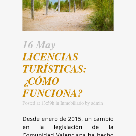
16 May
LICENCIAS
TURÍSTICAS:
¿CÓMO
FUNCIONA?
Posted at 13:59h
in
Inmobiliario
by
admin
Desde enero de 2015, un cambio
en la legislación de la
Comunidad Valenciana ha hecho